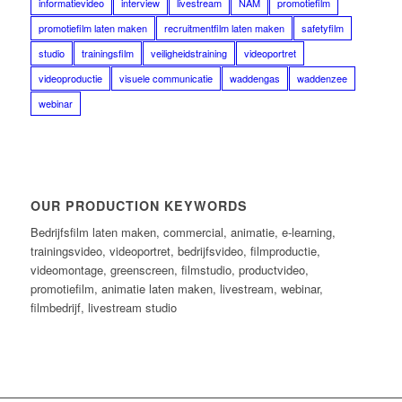
informatievideo
interview
livestream
NAM
promotiefilm
promotiefilm laten maken
recruitmentfilm laten maken
safetyfilm
studio
trainingsfilm
veiligheidstraining
videoportret
videoproductie
visuele communicatie
waddengas
waddenzee
webinar
OUR PRODUCTION KEYWORDS
Bedrijfsfilm laten maken, commercial, animatie, e-learning,
trainingsvideo, videoportret, bedrijfsvideo, filmproductie,
videomontage, greenscreen, filmstudio, productvideo,
promotiefilm, animatie laten maken, livestream, webinar,
filmbedrijf, livestream studio