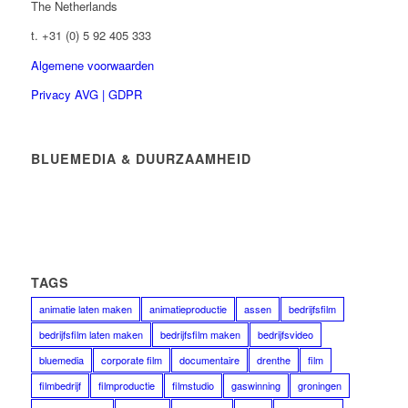
The Netherlands
t. +31 (0) 5 92 405 333
Algemene voorwaarden
Privacy AVG | GDPR
BLUEMEDIA & DUURZAAMHEID
TAGS
animatie laten maken
animatieproductie
assen
bedrijfsfilm
bedrijfsfilm laten maken
bedrijfsfilm maken
bedrijfsvideo
bluemedia
corporate film
documentaire
drenthe
film
filmbedrijf
filmproductie
filmstudio
gaswinning
groningen