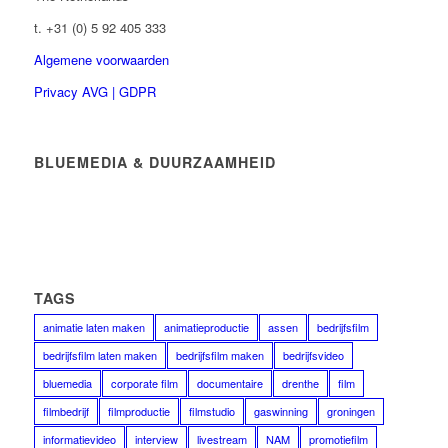
t. +31 (0) 5 92 405 333
Algemene voorwaarden
Privacy AVG | GDPR
BLUEMEDIA & DUURZAAMHEID
TAGS
animatie laten maken
animatieproductie
assen
bedrijfsfilm
bedrijfsfilm laten maken
bedrijfsfilm maken
bedrijfsvideo
bluemedia
corporate film
documentaire
drenthe
film
filmbedrijf
filmproductie
filmstudio
gaswinning
groningen
informatievideo
interview
livestream
NAM
promotiefilm