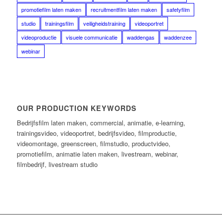
promotiefilm laten maken
recruitmentfilm laten maken
safetyfilm
studio
trainingsfilm
veiligheidstraining
videoportret
videoproductie
visuele communicatie
waddengas
waddenzee
webinar
OUR PRODUCTION KEYWORDS
Bedrijfsfilm laten maken, commercial, animatie, e-learning,
trainingsvideo, videoportret, bedrijfsvideo, filmproductie,
videomontage, greenscreen, filmstudio, productvideo,
promotiefilm, animatie laten maken, livestream, webinar,
filmbedrijf, livestream studio