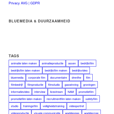
Privacy AVG | GDPR
BLUEMEDIA & DUURZAAMHEID
TAGS
animatie laten maken
animatieproductie
assen
bedrijfsfilm
bedrijfsfilm laten maken
bedrijfsfilm maken
bedrijfsvideo
bluemedia
corporate film
documentaire
drenthe
film
filmbedrijf
filmproductie
filmstudio
gaswinning
groningen
informatievideo
interview
livestream
NAM
promotiefilm
promotiefilm laten maken
recruitmentfilm laten maken
safetyfilm
studio
trainingsfilm
veiligheidstraining
videoportret
videoproductie
visuele communicatie
waddengas
waddenzee