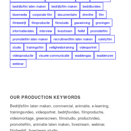
bedrijfsfilm laten maken
bedrijfsfilm maken
bedrijfsvideo
bluemedia
corporate film
documentaire
drenthe
film
filmbedrijf
filmproductie
filmstudio
gaswinning
groningen
informatievideo
interview
livestream
NAM
promotiefilm
promotiefilm laten maken
recruitmentfilm laten maken
safetyfilm
studio
trainingsfilm
veiligheidstraining
videoportret
videoproductie
visuele communicatie
waddengas
waddenzee
webinar
OUR PRODUCTION KEYWORDS
Bedrijfsfilm laten maken, commercial, animatie, e-learning,
trainingsvideo, videoportret, bedrijfsvideo, filmproductie,
videomontage, greenscreen, filmstudio, productvideo,
promotiefilm, animatie laten maken, livestream, webinar,
filmbedrijf, livestream studio