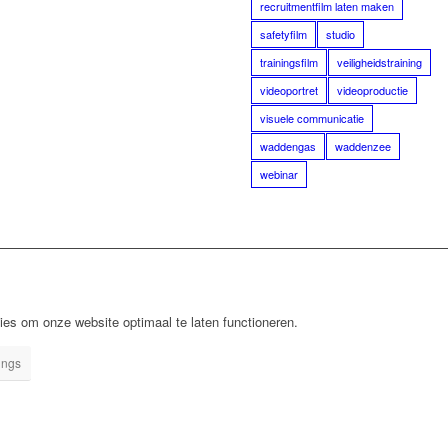
recruitmentfilm laten maken
safetyfilm
studio
trainingsfilm
veiligheidstraining
videoportret
videoproductie
visuele communicatie
waddengas
waddenzee
webinar
ies om onze website optimaal te laten functioneren.
ings