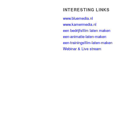
INTERESTING LINKS
www.bluemedia.nl
www.kamermedia.nl
een bedrijfsfilm laten maken
een-animatie-laten-maken
een-trainingsfilm-laten-maken
Webinar & Live stream