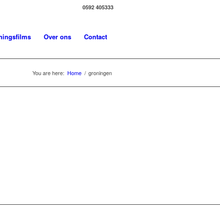
0592 405333
ningsfilms
Over ons
Contact
You are here:
Home
/
groningen