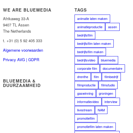
WE ARE BLUEMEDIA
TAGS
Afrikaweg 33-A
animatie laten maken
9407 TL Assen
animatieproductie
assen
The Netherlands
bedrijfsfilm
t. +31 (0) 5 92 405 333
bedrijfsfilm laten maken
Algemene voorwaarden
bedrijfsfilm maken
Privacy AVG | GDPR
bedrijfsvideo
bluemedia
corporate film
documentaire
drenthe
film
filmbedrijf
BLUEMEDIA &
DUURZAAMHEID
filmproductie
filmstudio
gaswinning
groningen
informatievideo
interview
livestream
NAM
promotiefilm
promotiefilm laten maken