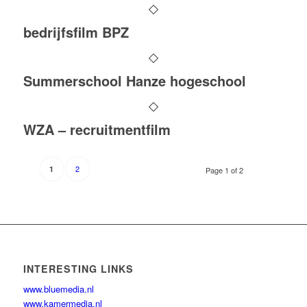
bedrijfsfilm BPZ
Summerschool Hanze hogeschool
WZA – recruitmentfilm
2
1
Page 1 of 2
INTERESTING LINKS
www.bluemedia.nl
www.kamermedia.nl