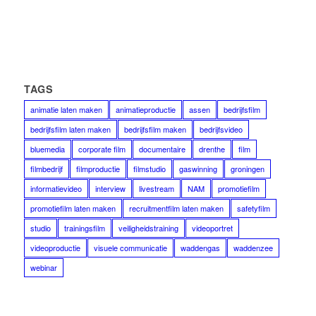
TAGS
animatie laten maken
animatieproductie
assen
bedrijfsfilm
bedrijfsfilm laten maken
bedrijfsfilm maken
bedrijfsvideo
bluemedia
corporate film
documentaire
drenthe
film
filmbedrijf
filmproductie
filmstudio
gaswinning
groningen
informatievideo
interview
livestream
NAM
promotiefilm
promotiefilm laten maken
recruitmentfilm laten maken
safetyfilm
studio
trainingsfilm
veiligheidstraining
videoportret
videoproductie
visuele communicatie
waddengas
waddenzee
webinar